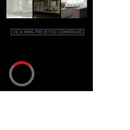
VEJA MAIS PROJETOS COMERCIAIS
ENDEREÇO
Trav. Dr. Ary Ramos, 50
CEP
12900-306
Bragança Paulista SP
CONTATO