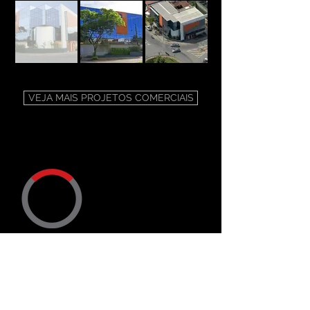
VEJA MAIS PROJETOS COMERCIAIS
ENDEREÇO
Trav. Dr. Ary Ramos, 50
CEP
12900-306
Bragança Paulista SP