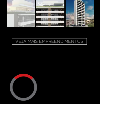
VEJA MAIS EMPREENDIMENTOS
ENDEREÇO
Trav. Dr. Ary Ramos, 50
CEP
12900-306
Bragança Paulista SP