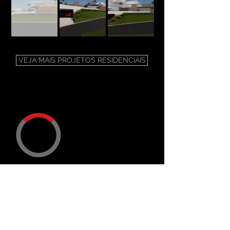
VEJA MAIS PROJETOS RESIDENCIAIS
ENDEREÇO
Trav. Dr. Ary Ramos, 50
CEP
12900-306
Bragança Paulista SP
CONTATO