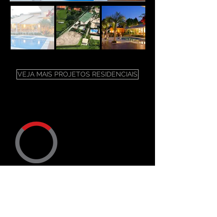
VEJA MAIS PROJETOS RESIDENCIAIS
ENDEREÇO
Trav. Dr. Ary Ramos, 50
CEP
12900-306
Bragança Paulista SP